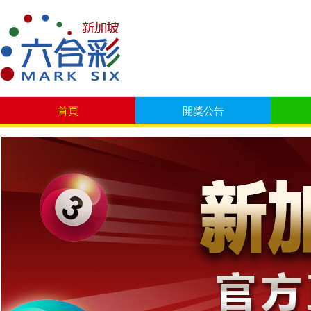
首頁
開獎公告