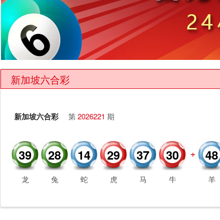
新加坡六合彩
新加坡六合彩
第
2026221
期
39
28
14
29
37
30
48
龙
兔
蛇
虎
马
牛
羊