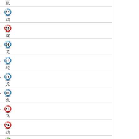
鼠
10
鸡
29
虎
03
龙
14
蛇
15
龙
04
兔
13
马
34
鸡