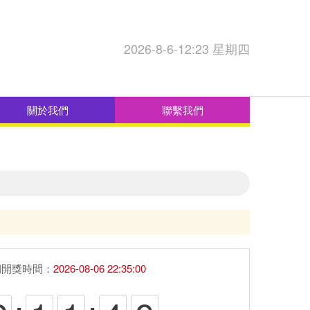
2026-8-6-12:23 星期四
關於我們
聯繫我們
期開獎時間：
2026-08-06 22:35:00