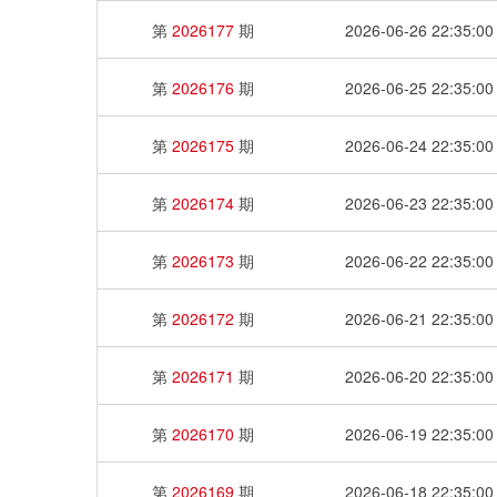
第
2026177
期
2026-06-26 22:35:00
第
2026176
期
2026-06-25 22:35:00
第
2026175
期
2026-06-24 22:35:00
第
2026174
期
2026-06-23 22:35:00
第
2026173
期
2026-06-22 22:35:00
第
2026172
期
2026-06-21 22:35:00
第
2026171
期
2026-06-20 22:35:00
第
2026170
期
2026-06-19 22:35:00
第
2026169
期
2026-06-18 22:35:00