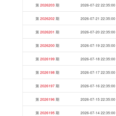
第
2026203
期
2026-07-22 22:35:00
第
2026202
期
2026-07-21 22:35:00
第
2026201
期
2026-07-20 22:35:00
第
2026200
期
2026-07-19 22:35:00
第
2026199
期
2026-07-18 22:35:00
第
2026198
期
2026-07-17 22:35:00
第
2026197
期
2026-07-16 22:35:00
第
2026196
期
2026-07-15 22:35:00
第
2026195
期
2026-07-14 22:35:00