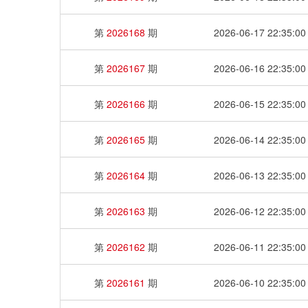
第
2026168
期
2026-06-17 22:35:00
第
2026167
期
2026-06-16 22:35:00
第
2026166
期
2026-06-15 22:35:00
第
2026165
期
2026-06-14 22:35:00
第
2026164
期
2026-06-13 22:35:00
第
2026163
期
2026-06-12 22:35:00
第
2026162
期
2026-06-11 22:35:00
第
2026161
期
2026-06-10 22:35:00