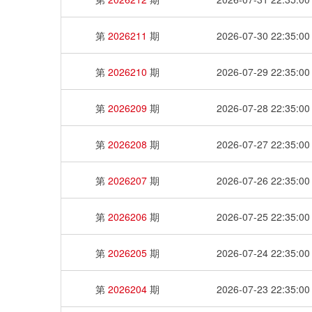
第
2026211
期
2026-07-30 22:35:00
第
2026210
期
2026-07-29 22:35:00
第
2026209
期
2026-07-28 22:35:00
第
2026208
期
2026-07-27 22:35:00
第
2026207
期
2026-07-26 22:35:00
第
2026206
期
2026-07-25 22:35:00
第
2026205
期
2026-07-24 22:35:00
第
2026204
期
2026-07-23 22:35:00