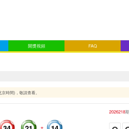
開獎視頻
FAQ
北京時間)，敬請查看。
2026218
34
21
14