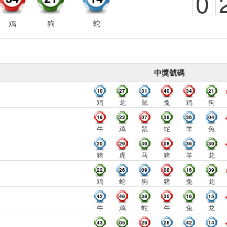
0
鸡
狗
蛇
中獎號碼
10
27
31
40
34
21
鸡
龙
鼠
兔
鸡
狗
18
22
07
38
36
04
牛
鸡
鼠
蛇
羊
兔
20
29
49
08
36
39
猪
虎
马
猪
羊
龙
22
26
09
08
16
39
鸡
蛇
狗
猪
兔
龙
42
46
38
30
16
15
牛
鸡
蛇
牛
兔
龙
43
05
29
26
42
14