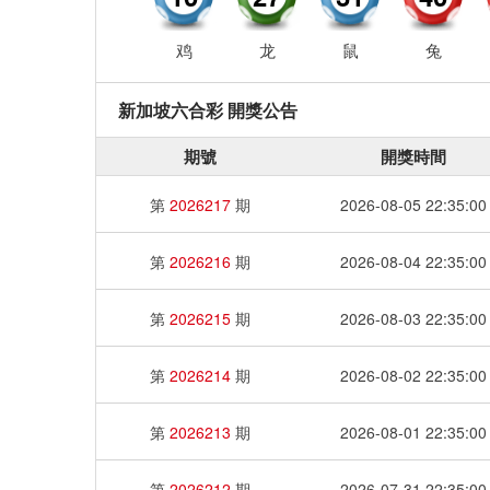
鸡
龙
鼠
兔
新加坡六合彩 開獎公告
期號
開獎時間
第
2026217
期
2026-08-05 22:35:00
第
2026216
期
2026-08-04 22:35:00
第
2026215
期
2026-08-03 22:35:00
第
2026214
期
2026-08-02 22:35:00
第
2026213
期
2026-08-01 22:35:00
第
2026212
期
2026-07-31 22:35:00